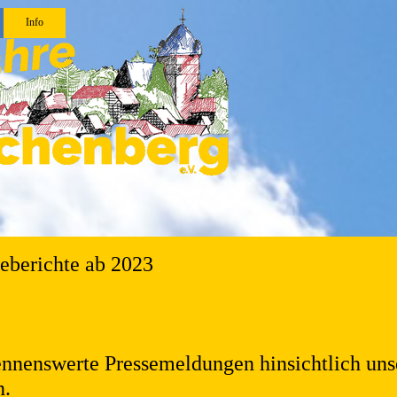
pringen
Info
▼
▼
seberichte ab 2023
ennenswerte Pressemeldungen hinsichtlich uns
n.